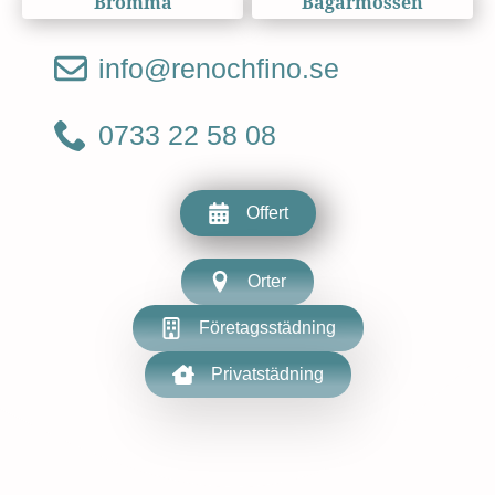
Bromma
Bagarmossen
info@renochfino.se
0733 22 58 08
Offert
Orter
Företagsstädning
Privatstädning