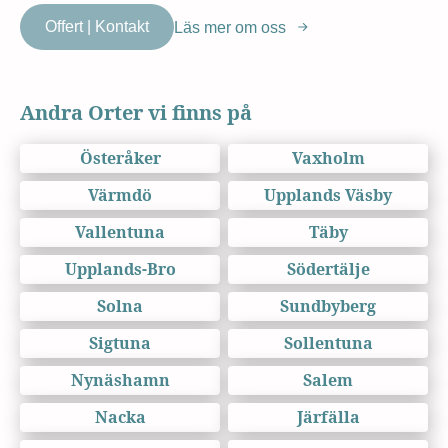
Offert | Kontakt
Läs mer om oss
Andra Orter vi finns på
Österåker
Vaxholm
Värmdö
Upplands Väsby
Vallentuna
Täby
Upplands-Bro
Södertälje
Solna
Sundbyberg
Sigtuna
Sollentuna
Nynäshamn
Salem
Nacka
Järfälla