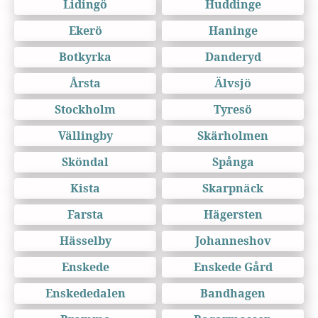
Lidingö
Huddinge
Ekerö
Haninge
Botkyrka
Danderyd
Årsta
Älvsjö
Stockholm
Tyresö
Vällingby
Skärholmen
Sköndal
Spånga
Kista
Skarpnäck
Farsta
Hägersten
Hässelby
Johanneshov
Enskede
Enskede Gård
Enskededalen
Bandhagen