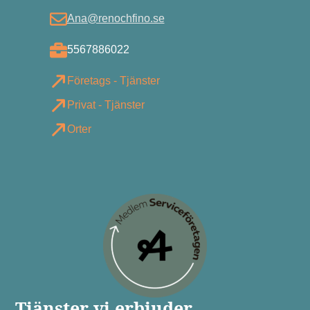
Ana@renochfino.se
5567886022
Företags - Tjänster
Privat - Tjänster
Orter
Tjänster vi erbjuder