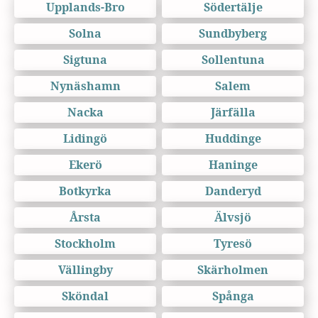
Upplands-Bro
Södertälje
Solna
Sundbyberg
Sigtuna
Sollentuna
Nynäshamn
Salem
Nacka
Järfälla
Lidingö
Huddinge
Ekerö
Haninge
Botkyrka
Danderyd
Årsta
Älvsjö
Stockholm
Tyresö
Vällingby
Skärholmen
Sköndal
Spånga