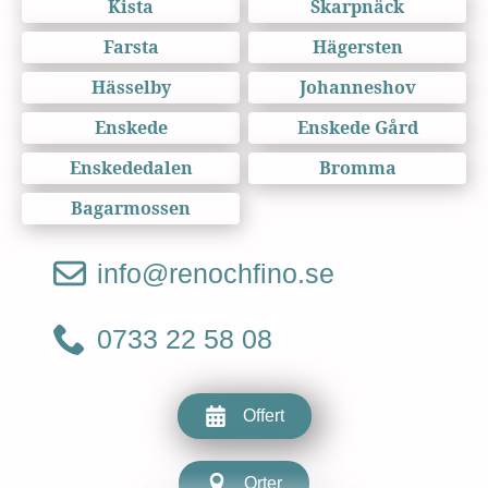
Kista
Skarpnäck
Farsta
Hägersten
Hässelby
Johanneshov
Enskede
Enskede Gård
Enskededalen
Bromma
Bagarmossen
info@renochfino.se
0733 22 58 08
Offert
Orter