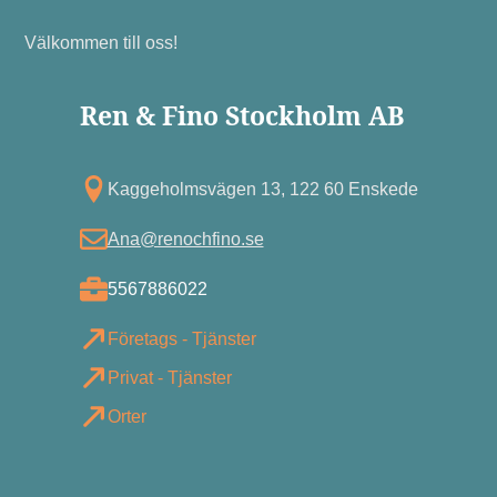
Välkommen till oss!
Ren & Fino Stockholm AB
Kagg eholmsvägen 13, 122 60 Enskede
Ana@renochfino.se
5567886022
Företags - Tjänster
Privat - Tjänster
Orter