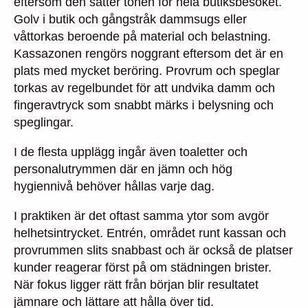
eftersom den sätter tonen för hela butiksbesöket.
Golv i butik och gångstråk dammsugs eller
våttorkas beroende på material och belastning.
Kassazonen rengörs noggrant eftersom det är en
plats med mycket beröring. Provrum och speglar
torkas av regelbundet för att undvika damm och
fingeravtryck som snabbt märks i belysning och
speglingar.
I de flesta upplägg ingår även toaletter och
personalutrymmen där en jämn och hög
hygiennivå behöver hållas varje dag.
I praktiken är det oftast samma ytor som avgör
helhetsintrycket. Entrén, området runt kassan och
provrummen slits snabbast och är också de platser
kunder reagerar först på om städningen brister.
När fokus ligger rätt från början blir resultatet
jämnare och lättare att hålla över tid.