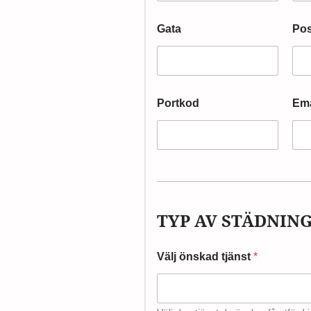
Gata
Po
Portkod
Em
TYP AV STÄDNIN
Välj önskad tjänst
*