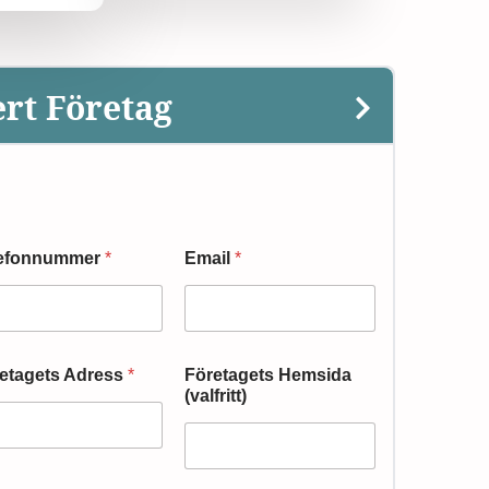
ert Företag
lefonnummer
*
Email
*
etagets Adress
*
Företagets Hemsida
(valfritt)