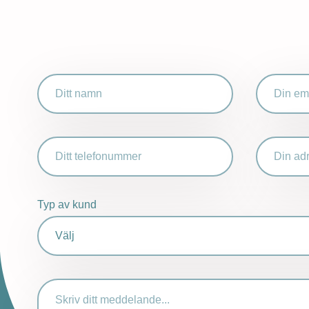
Namn
Email
*
*
Telefon
Address
Typ av kund
Message
*