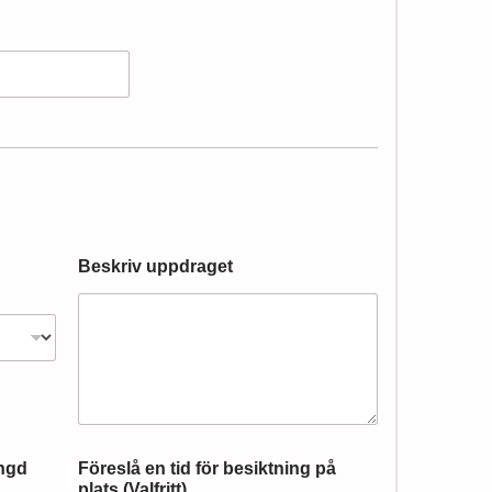
Beskriv uppdraget
ingd
Föreslå en tid för besiktning på
plats (Valfritt)