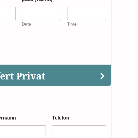
Date
Time
ert Privat
ernamn
Telefon