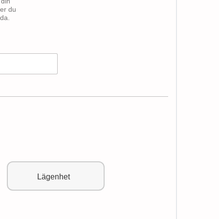
 din
ser du
ida.
Lägenhet