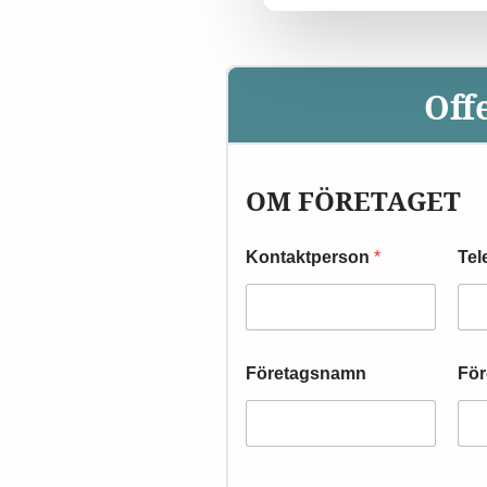
Off
OM FÖRETAGET
Kontaktperson
*
Te
Företagsnamn
För