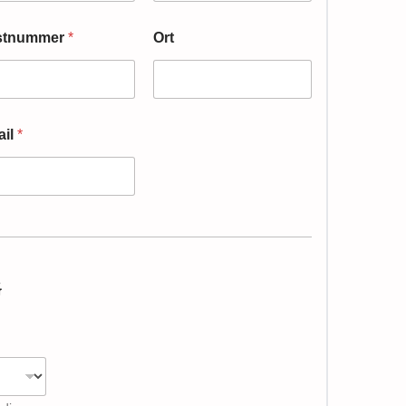
stnummer
*
Ort
ail
*
G