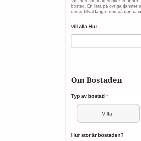
Välj den tjänst du önskar få utförd i
bostad. En lista på övriga tjänster 
under tillval längre ned på denna s
vill alla Hur
Om Bostaden
Typ av bostad
*
Villa
Hur stor är bostaden?