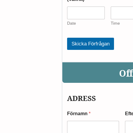
Date
Time
Skicka Förfrågan
Off
ADRESS
Förnamn
*
Eft