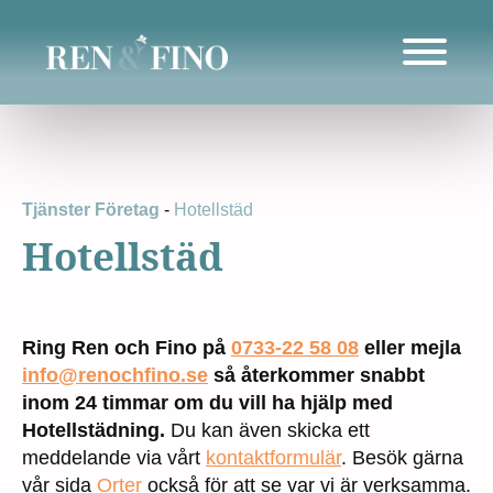
Tjänster Företag
-
Hotellstäd
Hotellstäd
Ring Ren och Fino på
0733-22 58 08
eller mejla
info@renochfino.se
så återkommer snabbt
inom 24 timmar om du vill ha hjälp med
Hotellstädning.
Du kan även skicka ett
meddelande via vårt
kontaktformulär
. Besök gärna
vår sida
Orter
också för att se var vi är verksamma.