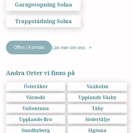
Garagesopning Solna
Trappstädning Solna
Offert | Kontakt
Läs mer om oss
Andra Orter vi finns på
Österåker
Vaxholm
Värmdö
Upplands Väsby
Vallentuna
Täby
Upplands-Bro
Södertälje
Sundbyberg
Sigtuna