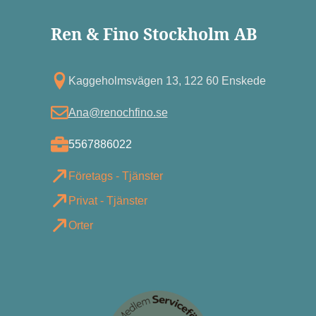
Ren & Fino Stockholm AB
Kagg eholmsvägen 13, 122 60 Enskede
Ana@renochfino.se
5567886022
Företags - Tjänster
Privat - Tjänster
Orter