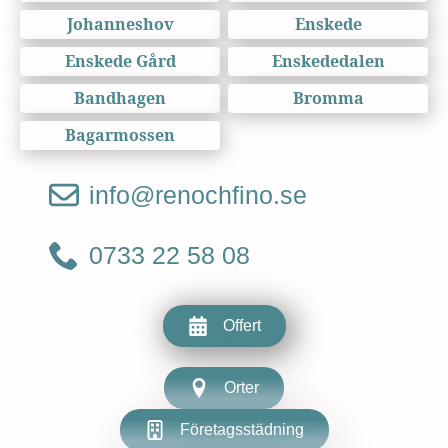
Johanneshov
Enskede
Enskede Gård
Enskededalen
Bandhagen
Bromma
Bagarmossen
info@renochfino.se
0733 22 58 08
Offert
Orter
Företagsstädning