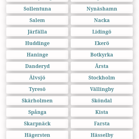
Sollentuna
Nynäshamn
Salem
Nacka
Järfälla
Lidingö
Huddinge
Ekerö
Haninge
Botkyrka
Danderyd
Årsta
Älvsjö
Stockholm
Tyresö
Vällingby
Skärholmen
Sköndal
Spånga
Kista
Skarpnäck
Farsta
Hägersten
Hässelby