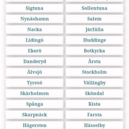
Sigtuna
Sollentuna
Nynäshamn
Salem
Nacka
Järfälla
Lidingö
Huddinge
Ekerö
Botkyrka
Danderyd
Årsta
Älvsjö
Stockholm
Tyresö
Vällingby
Skärholmen
Sköndal
Spånga
Kista
Skarpnäck
Farsta
Hägersten
Hässelby