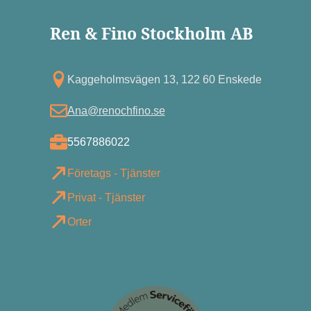
Ren & Fino Stockholm AB
Kagg eholmsvägen 13, 122 60 Enskede
Ana@renochfino.se
5567886022
Företags - Tjänster
Privat - Tjänster
Orter