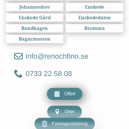
Johanneshov
Enskede
Enskede Gård
Enskededalen
Bandhagen
Bromma
Bagarmossen
info@renochfino.se
0733 22 58 08
Offert
Orter
Företagsstädning