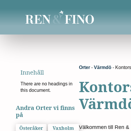
Orter
-
Värmdö
-
Kontor
Innehåll
Kontor
There are no headings in
this document.
Värmd
Andra Orter vi finns
på
Välkommen till Ren &
Österåker
Vaxholm