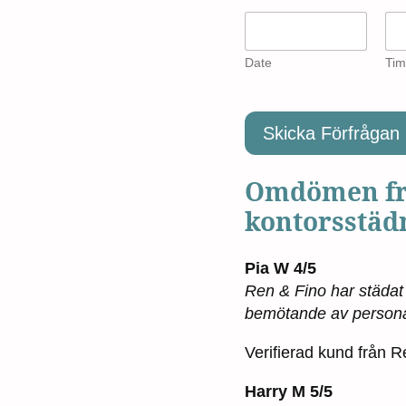
Date
Tim
Skicka Förfrågan
Omdömen frå
kontorsstäd
Pia W 4/5
Ren & Fino har städat v
bemötande av personal
Verifierad kund från 
Harry M 5/5