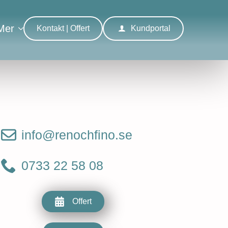
Mer
Kontakt | Offert
Kundportal
info@renochfino.se
0733 22 58 08
Offert