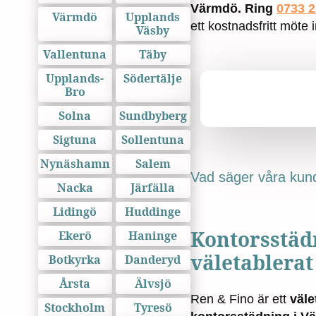
Värmdö. Ring
0733 2
Värmdö
Upplands
ett kostnadsfritt möte
Väsby
Vallentuna
Täby
Upplands-
Södertälje
Bro
Solna
Sundbyberg
Sigtuna
Sollentuna
Nynäshamn
Salem
Vad säger våra kun
Nacka
Järfälla
Lidingö
Huddinge
Kontorsstäd
Ekerö
Haninge
väletablerat
Botkyrka
Danderyd
Årsta
Älvsjö
Ren & Fino är ett
väle
Stockholm
Tyresö