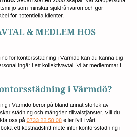
ärmdö.
Sedan starten 2000 skapar vår städpersonal
etsmiljö som minskar sjukfrånvaron och gör
el för potentiella klienter.
AVTAL & MEDLEM HOS
Fino för kontorsstädning i Värmdö kan du känna dig
ersonal ingår i ett kollektivavtal. Vi är medlemmar i
kontorsstädning i Värmdö?
ing i Värmdö beror på bland annat storlek av
skar städning och mängden tillvalstjänster. Vill du
akta oss på
0733 22 58 08
eller fyll i vårt
 boka ett kostnadsfritt möte inför kontorsstädning i