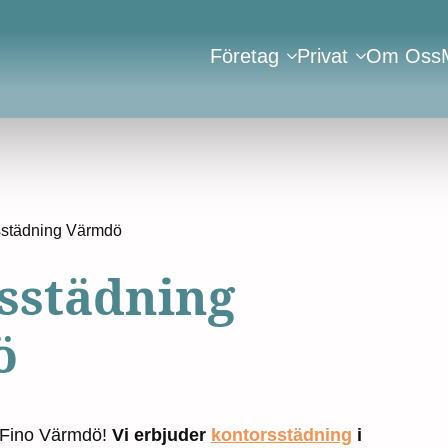
Företag
Privat
Om Oss
sstädning Värmdö
sstädning
ö
 Fino Värmdö!
Vi erbjuder
kontorsstädning
i