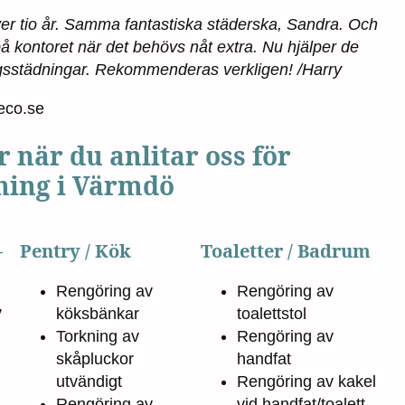
över tio år. Samma fantastiska städerska, Sandra. Och
å kontoret när det behövs nåt extra. Nu hjälper de
gsstädningar. Rekommenderas verkligen! /Harry
Reco.se
r när du anlitar oss för
ning i Värmdö
–
Pentry / Kök
Toaletter / Badrum
Rengöring av
Rengöring av
v
köksbänkar
toalettstol
Torkning av
Rengöring av
skåpluckor
handfat
utvändigt
Rengöring av kakel
Rengöring av
vid handfat/toalett