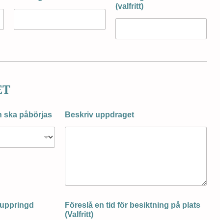
(valfritt)
ET
en ska påbörjas
Beskriv uppdraget
i uppringd
Föreslå en tid för besiktning på plats
(Valfritt)