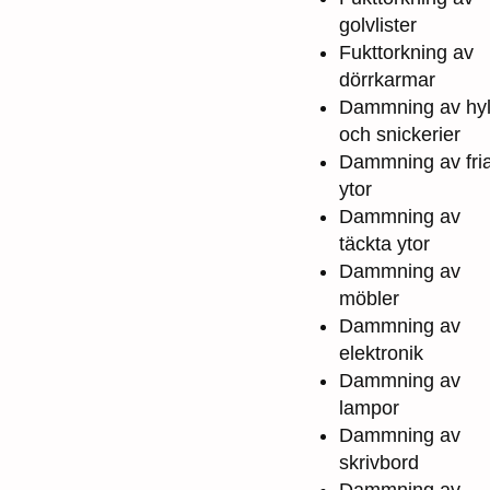
golvlister
Fukttorkning av
dörrkarmar
Dammning av hyl
och snickerier
Dammning av fri
ytor
Dammning av
täckta ytor
Dammning av
möbler
Dammning av
elektronik
Dammning av
lampor
Dammning av
skrivbord
Dammning av