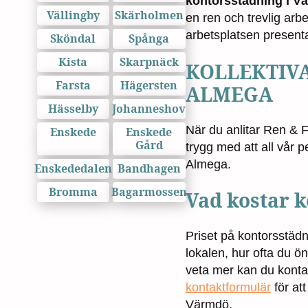
kontorsstädning i V
Vällingby
Skärholmen
en ren och trevlig arb
arbetsplatsen presentab
Sköndal
Spånga
Kista
Skarpnäck
KOLLEKTIV
Farsta
Hägersten
ALMEGA
Hässelby
Johanneshov
När du anlitar Ren & 
Enskede
Enskede
Gård
trygg med att all vår p
Almega.
Enskededalen
Bandhagen
Bromma
Bagarmossen
Vad kostar 
Priset på kontorsstädn
lokalen, hur ofta du ön
veta mer kan du kont
kontaktformulär
för att
Värmdö.