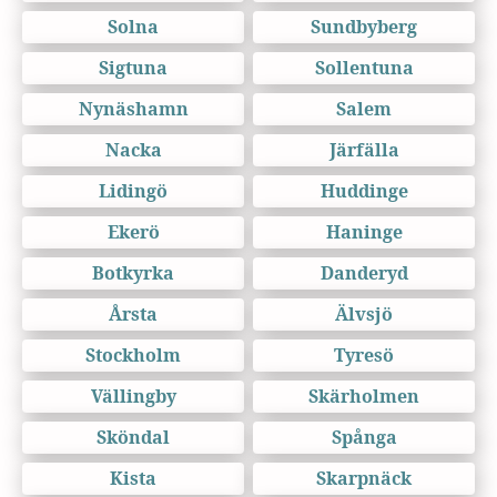
Solna
Sundbyberg
Sigtuna
Sollentuna
Nynäshamn
Salem
Nacka
Järfälla
Lidingö
Huddinge
Ekerö
Haninge
Botkyrka
Danderyd
Årsta
Älvsjö
Stockholm
Tyresö
Vällingby
Skärholmen
Sköndal
Spånga
Kista
Skarpnäck