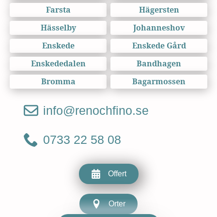
Farsta
Hägersten
Hässelby
Johanneshov
Enskede
Enskede Gård
Enskededalen
Bandhagen
Bromma
Bagarmossen
info@renochfino.se
0733 22 58 08
Offert
Orter