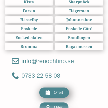
Kista
Skarpnäck
Farsta
Hägersten
Hässelby
Johanneshov
Enskede
Enskede Gård
Enskededalen
Bandhagen
Bromma
Bagarmossen
info@renochfino.se
0733 22 58 08
Offert
Orter