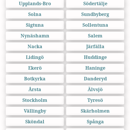
Upplands-Bro
Södertälje
Solna
Sundbyberg
Sigtuna
Sollentuna
Nynäshamn
Salem
Nacka
Järfälla
Lidingö
Huddinge
Ekerö
Haninge
Botkyrka
Danderyd
Årsta
Älvsjö
Stockholm
Tyresö
Vällingby
Skärholmen
Sköndal
Spånga