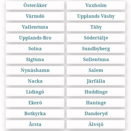
Österåker
Vaxholm
Värmdö
Upplands Väsby
Vallentuna
Täby
Upplands-Bro
Södertälje
Solna
Sundbyberg
Sigtuna
Sollentuna
Nynäshamn
Salem
Nacka
Järfälla
Lidingö
Huddinge
Ekerö
Haninge
Botkyrka
Danderyd
Årsta
Älvsjö