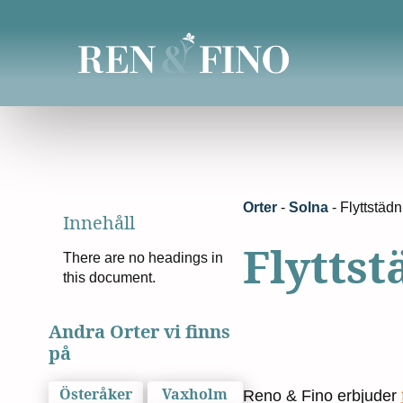
Orter
-
Solna
-
Flyttstäd
Innehåll
Flyttst
There are no headings in
this document.
Andra Orter vi finns
på
Österåker
Vaxholm
Reno & Fino erbjuder