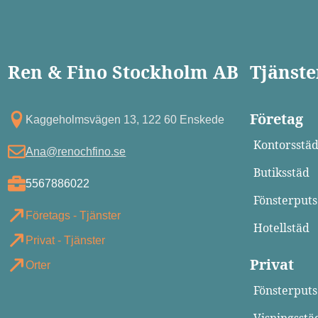
Ren & Fino Stockholm AB
Tjänste
Företag
Kagg eholmsvägen 13, 122 60 Enskede
Kontorsstä
Ana@renochfino.se
Butiksstäd
5567886022
Fönsterputs
Företags - Tjänster
Hotellstäd
Privat - Tjänster
Privat
Orter
Fönsterputs