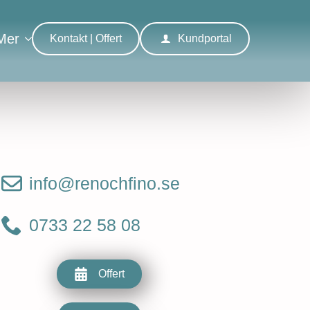
Mer
Kontakt | Offert
Kundportal
info@renochfino.se
0733 22 58 08
Offert