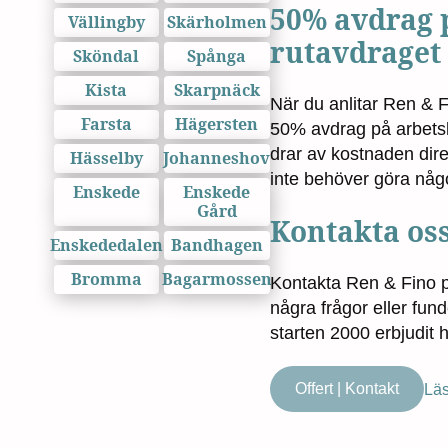
50% avdrag 
Vällingby
Skärholmen
rutavdraget
Sköndal
Spånga
Kista
Skarpnäck
När du anlitar Ren & Fi
Farsta
Hägersten
50% avdrag på arbetsk
drar av kostnaden dire
Hässelby
Johanneshov
inte behöver göra någ
Enskede
Enskede
Gård
Kontakta os
Enskededalen
Bandhagen
Bromma
Bagarmossen
Kontakta Ren & Fino 
några frågor eller fund
starten 2000 erbjudit h
Offert | Kontakt
Läs