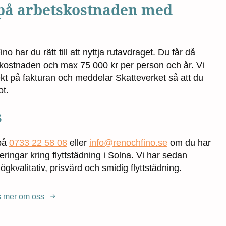
på arbetskostnaden med
no har du rätt till att nyttja rutavdraget. Du får då
ostnaden och max 75 000 kr per person och år. Vi
kt på fakturan och meddelar Skatteverket så att du
ot.
s
på
0733 22 58 08
eller
info@renochfino.se
om du har
eringar kring flyttstädning i Solna. Vi har sedan
ögkvalitativ, prisvärd och smidig flyttstädning.
 mer om oss