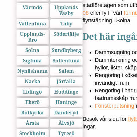
städföretagen som utfö
Värmdö
Upplands
Väsby
08
eller fyll i vårt
formu
flyttstädning i Solna.
Vallentuna
Täby
Upplands-
Södertälje
Det här ingår
Bro
Solna
Sundbyberg
Dammsugning och 
Dammtorkning och
Sigtuna
Sollentuna
hyllor, lister, sk
Nynäshamn
Salem
Rengöring i köket 
Nacka
Järfälla
invändigt m.m
Rengöring i badr
Lidingö
Huddinge
badrumsskåp m.
Ekerö
Haninge
Fönsterputsning
i
Botkyrka
Danderyd
Besök vår sida för
fly
Årsta
Älvsjö
ingår.
Stockholm
Tyresö