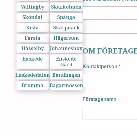
Vällingby
Skärholmen
Sköndal
Spånga
Kista
Skarpnäck
Farsta
Hägersten
Hässelby
Johanneshov
OM FÖRETAG
Enskede
Enskede
Gård
Kontaktperson
*
Enskededalen
Bandhagen
Bromma
Bagarmossen
Företagsnamn