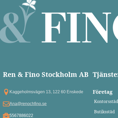
Ren & Fino Stockholm AB
Tjänste
Företag
Kagg eholmsvägen 13, 122 60 Enskede
Kontorsstä
Ana@renochfino.se
Butiksstäd
5567886022