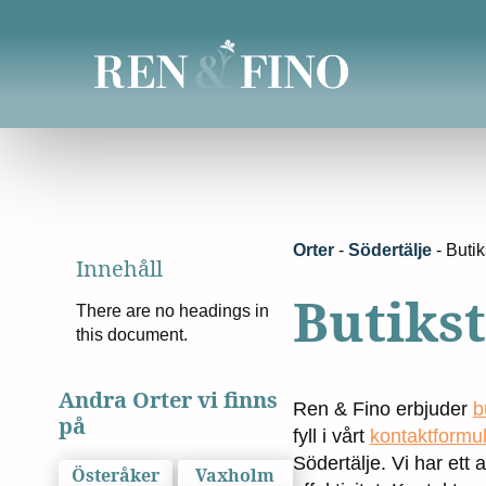
Orter
-
Södertälje
-
Butik
Innehåll
Butikst
There are no headings in
this document.
Andra Orter vi finns
Ren & Fino erbjuder
b
på
fyll i vårt
kontaktformu
Södertälje. Vi har ett 
Österåker
Vaxholm