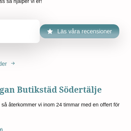
ss så hjälper vi er!
Läs våra recensioner
der
ågan Butikstäd Södertälje
n så återkommer vi inom 24 timmar med en offert för
t)