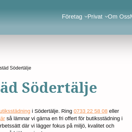
Företag
Privat
Om Oss
städ Södertälje
äd Södertälje
utiksstädning
i Södertälje. Ring
0733 22 58 08
eller
lär
så lämnar vi gärna en fri offert för butiksstädning i
arbetssätt där vi lägger fokus på miljö, kvalitet och