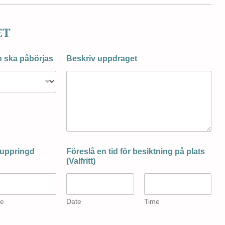
ET
en ska påbörjas
Beskriv uppdraget
i uppringd
Föreslå en tid för besiktning på plats
(Valfritt)
e
Date
Time