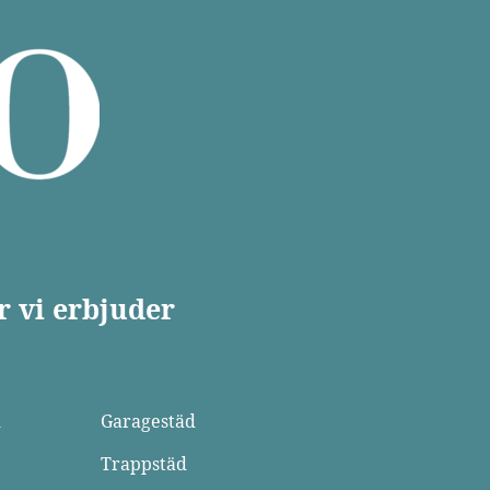
r vi erbjuder
d
Garagestäd
Trappstäd