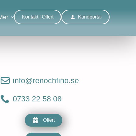
Mer
Kontakt | Offert
Kundportal
info@renochfino.se
0733 22 58 08
Offert