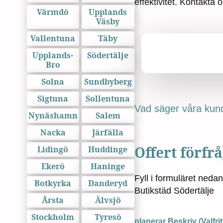
effektivitet. Kontakta o
Värmdö
Upplands
Väsby
Vallentuna
Täby
Upplands-
Södertälje
Bro
Solna
Sundbyberg
Sigtuna
Sollentuna
Vad säger våra kun
Nynäshamn
Salem
Nacka
Järfälla
Offert förfr
Lidingö
Huddinge
Ekerö
Haninge
Fyll i formuläret neda
Botkyrka
Danderyd
Butikstäd Södertälje
Årsta
Älvsjö
Stockholm
Tyresö
planerar Beskriv (Valfrit