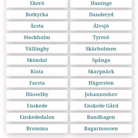
Ekerö
Haninge
Botkyrka
Danderyd
Årsta
Älvsjö
Stockholm
Tyresö
Vällingby
Skärholmen
Sköndal
Spånga
Kista
Skarpnäck
Farsta
Hägersten
Hässelby
Johanneshov
Enskede
Enskede Gård
Enskededalen
Bandhagen
Bromma
Bagarmossen