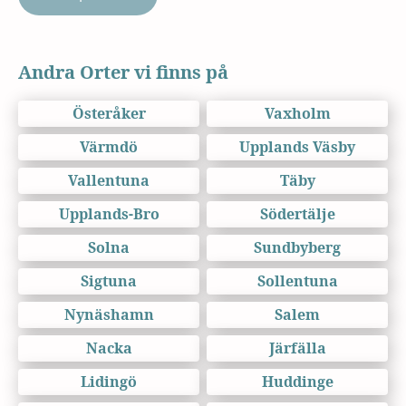
Andra Orter vi finns på
Österåker
Vaxholm
Värmdö
Upplands Väsby
Vallentuna
Täby
Upplands-Bro
Södertälje
Solna
Sundbyberg
Sigtuna
Sollentuna
Nynäshamn
Salem
Nacka
Järfälla
Lidingö
Huddinge