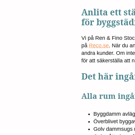
Anlita ett 
för byggstäd
Vi på Ren & Fino Sto
på
Reco.se
. När du a
andra kunder. Om inte 
för att säkerställa att n
Det här ingå
Alla rum ingå
Byggdamm avlägsn
Överblivet byggavf
Golv dammsugs n