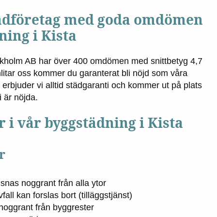
städföretag med goda omdömen
ning i Kista
ckholm AB har över 400 omdömen med snittbetyg 4,7
nlitar oss kommer du garanterat bli nöjd som våra
erbjuder vi alltid städgaranti och kommer ut på plats
i är nöjda.
r i vår byggstädning i Kista
r
as noggrant från alla ytor
all kan forslas bort (tilläggstjänst)
oggrant från byggrester