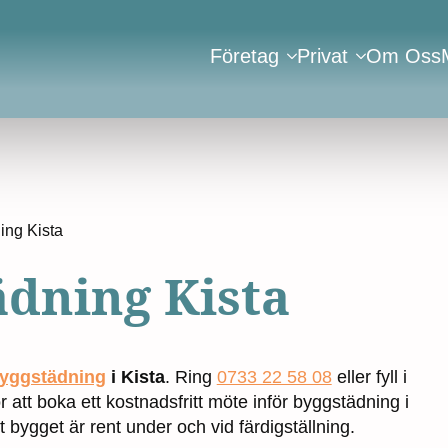
Företag
Privat
Om Oss
ing Kista
ädning Kista
yggstädning
i Kista
. Ring
0733 22 58 08
eller fyll i
r att boka ett kostnadsfritt möte inför byggstädning i
tt bygget är rent under och vid färdigställning.