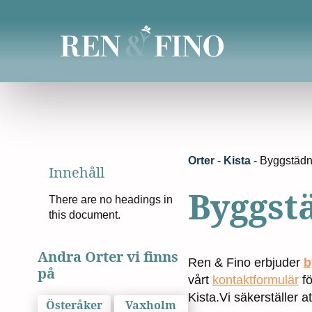
Orter
-
Kista
-
Byggstädn
Innehåll
Byggst
There are no headings in
this document.
Andra Orter vi finns
Ren & Fino erbjuder
b
på
vårt
kontaktformulär
fö
Kista.Vi säkerställer a
Österåker
Vaxholm