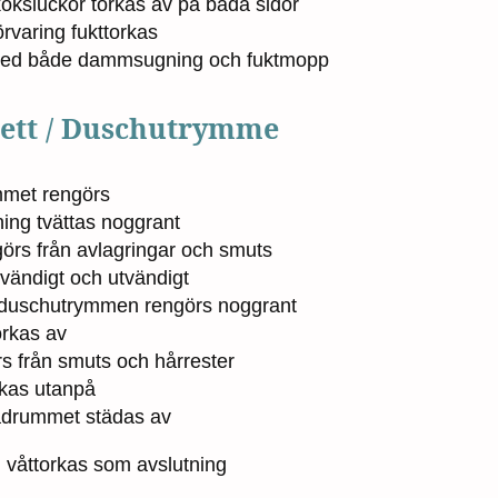
köksluckor torkas av på båda sidor
rvaring fukttorkas
med både dammsugning och fuktmopp
lett / Duschutrymme
mmet rengörs
tning tvättas noggrant
örs från avlagringar och smuts
nvändigt och utvändigt
 duschutrymmen rengörs noggrant
orkas av
s från smuts och hårrester
kas utanpå
badrummet städas av
våttorkas som avslutning