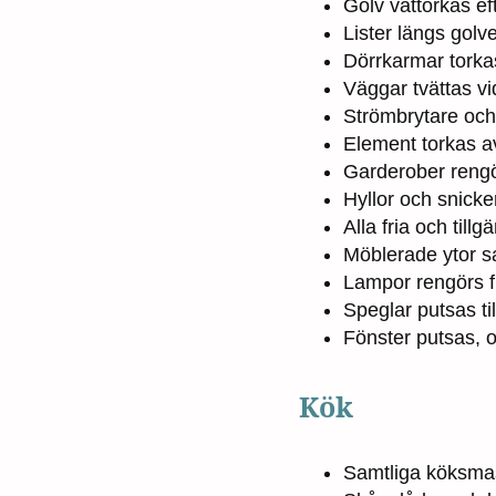
Golv våttorkas ef
Lister längs golv
Dörrkarmar tork
Väggar tvättas v
Strömbrytare och
Element torkas av
Garderober rengö
Hyllor och snick
Alla fria och tillg
Möblerade ytor 
Lampor rengörs f
Speglar putsas til
Fönster putsas, 
Kök
Samtliga köksmas