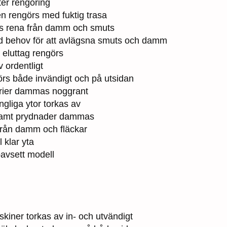
ter rengöring
en rengörs med fuktig trasa
as rena från damm och smuts
id behov för att avlägsna smuts och damm
 eluttag rengörs
 ordentligt
rs både invändigt och på utsidan
erier dammas noggrant
ängliga ytor torkas av
samt prydnader dammas
rån damm och fläckar
l klar yta
oavsett modell
kiner torkas av in- och utvändigt