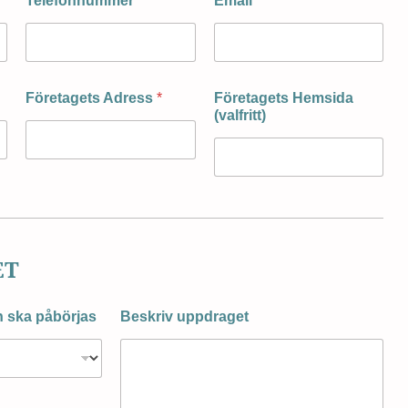
Telefonnummer
*
Email
*
Företagets Adress
*
Företagets Hemsida
(valfritt)
ET
en ska påbörjas
Beskriv uppdraget