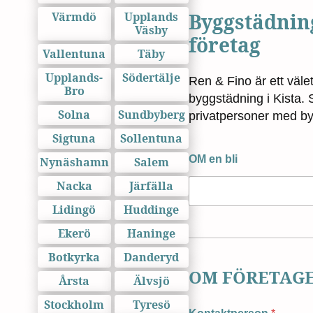
Byggstädning
Värmdö
Upplands
Väsby
företag
Vallentuna
Täby
Upplands-
Södertälje
Ren & Fino är ett väl
Bro
byggstädning i Kista. 
Solna
Sundbyberg
privatpersoner med by
Sigtuna
Sollentuna
OM en bli
Nynäshamn
Salem
Nacka
Järfälla
Lidingö
Huddinge
Ekerö
Haninge
Botkyrka
Danderyd
OM FÖRETAG
Årsta
Älvsjö
Stockholm
Tyresö