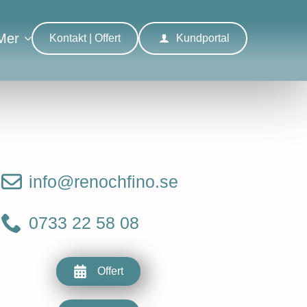
Mer
Kontakt | Offert
Kundportal
info@renochfino.se
0733 22 58 08
Offert