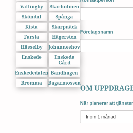
Kontaktperson
*
Vällingby
Skärholmen
Sköndal
Spånga
Kista
Skarpnäck
Företagsnamn
Farsta
Hägersten
Hässelby
Johanneshov
Enskede
Enskede
Gård
Enskededalen
Bandhagen
Bromma
Bagarmossen
OM UPPDRAG
När planerar att tjänst