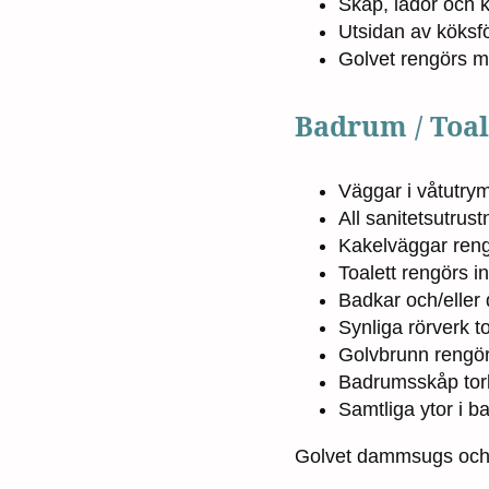
Skåp, lådor och 
Utsidan av köksfö
Golvet rengörs 
Badrum / Toa
Väggar i våtutry
All sanitetsutrus
Kakelväggar reng
Toalett rengörs i
Badkar och/eller
Synliga rörverk t
Golvbrunn rengör
Badrumsskåp tor
Samtliga ytor i 
Golvet dammsugs och 