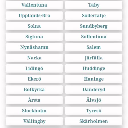
Vallentuna
Täby
Upplands-Bro
Södertälje
Solna
Sundbyberg
Sigtuna
Sollentuna
Nynäshamn
Salem
Nacka
Järfälla
Lidingö
Huddinge
Ekerö
Haninge
Botkyrka
Danderyd
Årsta
Älvsjö
Stockholm
Tyresö
Vällingby
Skärholmen