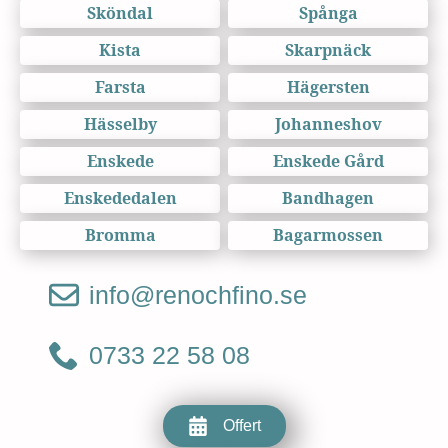
Sköndal
Spånga
Kista
Skarpnäck
Farsta
Hägersten
Hässelby
Johanneshov
Enskede
Enskede Gård
Enskededalen
Bandhagen
Bromma
Bagarmossen
info@renochfino.se
0733 22 58 08
Offert