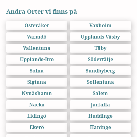
Andra Orter vi finns på
Österåker
Vaxholm
Värmdö
Upplands Väsby
Vallentuna
Täby
Upplands-Bro
Södertälje
Solna
Sundbyberg
Sigtuna
Sollentuna
Nynäshamn
Salem
Nacka
Järfälla
Lidingö
Huddinge
Ekerö
Haninge