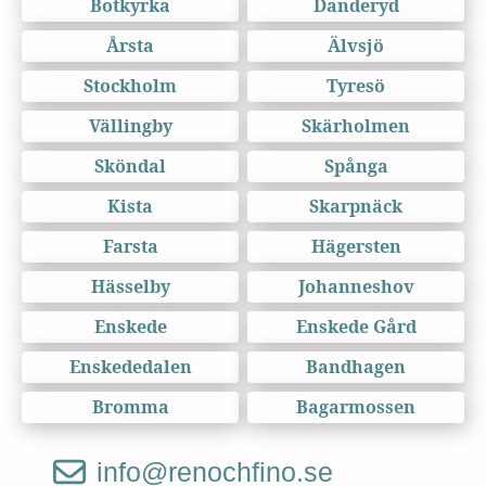
Botkyrka
Danderyd
Årsta
Älvsjö
Stockholm
Tyresö
Vällingby
Skärholmen
Sköndal
Spånga
Kista
Skarpnäck
Farsta
Hägersten
Hässelby
Johanneshov
Enskede
Enskede Gård
Enskededalen
Bandhagen
Bromma
Bagarmossen
info@renochfino.se