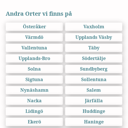
Andra Orter vi finns på
Österåker
Vaxholm
Värmdö
Upplands Väsby
Vallentuna
Täby
Upplands-Bro
Södertälje
Solna
Sundbyberg
Sigtuna
Sollentuna
Nynäshamn
Salem
Nacka
Järfälla
Lidingö
Huddinge
Ekerö
Haninge