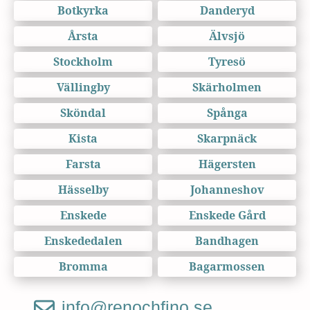
Botkyrka
Danderyd
Årsta
Älvsjö
Stockholm
Tyresö
Vällingby
Skärholmen
Sköndal
Spånga
Kista
Skarpnäck
Farsta
Hägersten
Hässelby
Johanneshov
Enskede
Enskede Gård
Enskededalen
Bandhagen
Bromma
Bagarmossen
info@renochfino.se