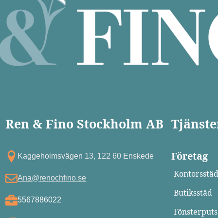
Ren & Fino Stockholm AB
Tjänste
Företag
Kagg eholmsvägen 13, 122 60 Enskede
Kontorsstä
Ana@renochfino.se
Butiksstäd
5567886022
Fönsterputs