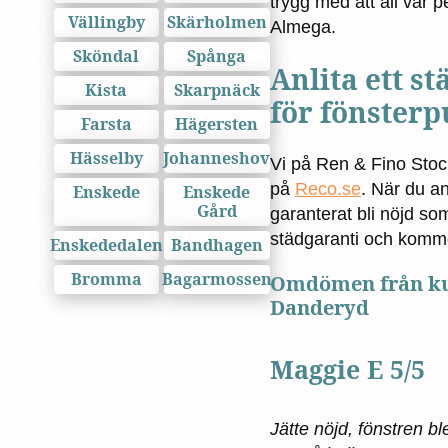
trygg med att all vår p
Vällingby
Skärholmen
Almega.
Sköndal
Spånga
Anlita ett 
Kista
Skarpnäck
för fönsterp
Farsta
Hägersten
Hässelby
Johanneshov
Vi på Ren & Fino Sto
på
Reco.se
. När du a
Enskede
Enskede
Gård
garanterat bli nöjd so
städgaranti och kommer 
Enskededalen
Bandhagen
Bromma
Bagarmossen
Omdömen från kun
Danderyd
Maggie E 5/5
Jätte nöjd, fönstren b