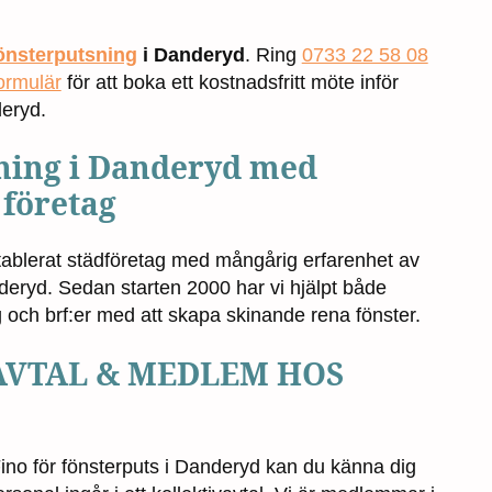
önsterputsning
i Danderyd
. Ring
0733 22 58 08
ormulär
för att boka ett kostnadsfritt möte inför
deryd.
ning i Danderyd med
 företag
etablerat städföretag med mångårig erfarenhet av
deryd. Sedan starten 2000 har vi hjälpt både
g och brf:er med att skapa skinande rena fönster.
AVTAL & MEDLEM HOS
ino för fönsterputs i Danderyd kan du känna dig