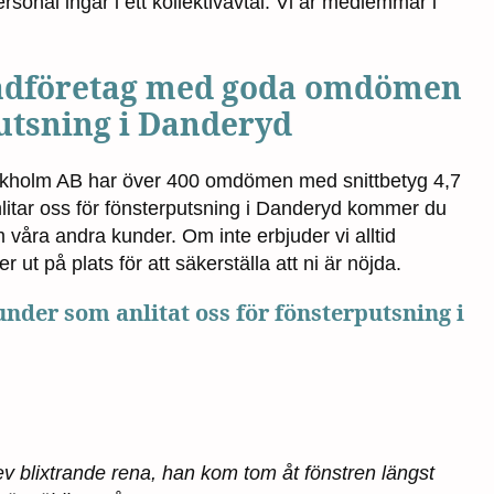
ersonal ingår i ett kollektivavtal. Vi är medlemmar i
städföretag med goda omdömen
utsning i Danderyd
ckholm AB har över 400 omdömen med snittbetyg 4,7
nlitar oss för fönsterputsning i Danderyd kommer du
m våra andra kunder. Om inte erbjuder vi alltid
ut på plats för att säkerställa att ni är nöjda.
der som anlitat oss för fönsterputsning i
lev blixtrande rena, han kom tom åt fönstren längst