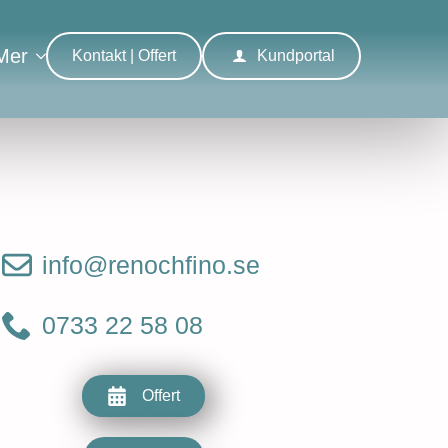
Mer
Kontakt | Offert
Kundportal
info@renochfino.se
0733 22 58 08
Offert