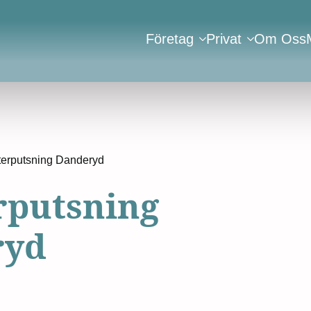
Företag
Privat
Om Oss
terputsning Danderyd
rputsning
ryd