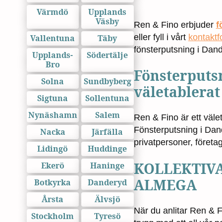
Värmdö
Upplands
Väsby
Ren & Fino erbjuder
f
eller fyll i vårt
kontaktf
Vallentuna
Täby
fönsterputsning i Dan
Upplands-
Södertälje
Bro
Fönsterputs
Solna
Sundbyberg
väletablerat
Sigtuna
Sollentuna
Nynäshamn
Salem
Ren & Fino är ett väl
Fönsterputsning i Dan
Nacka
Järfälla
privatpersoner, företa
Lidingö
Huddinge
KOLLEKTIV
Ekerö
Haninge
ALMEGA
Botkyrka
Danderyd
Årsta
Älvsjö
När du anlitar Ren & F
Stockholm
Tyresö