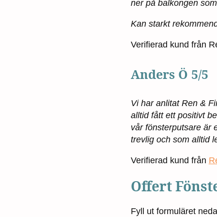
ner på balkongen som ä
Kan starkt rekommend
Verifierad kund från 
Anders Ö 5/5
Vi har anlitat Ren & Fi
alltid fått ett positi
vår fönsterputsare är
trevlig och som alltid l
Verifierad kund från
R
Offert Föns
Fyll ut formuläret ned