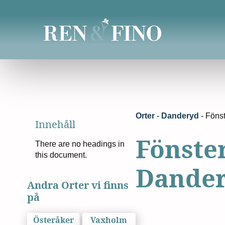
Orter
-
Danderyd
-
Föns
Innehåll
Fönste
There are no headings in
this document.
Dande
Andra Orter vi finns
på
Österåker
Vaxholm