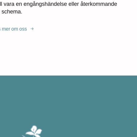
kall vara en engångshändelse eller återkommande
et schema.
 mer om oss