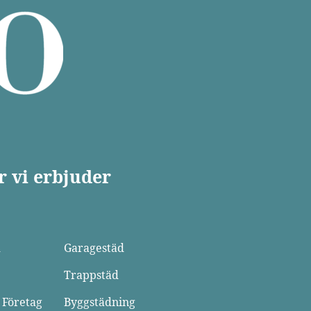
r vi erbjuder
d
Garagestäd
Trappstäd
 Företag
Byggstädning