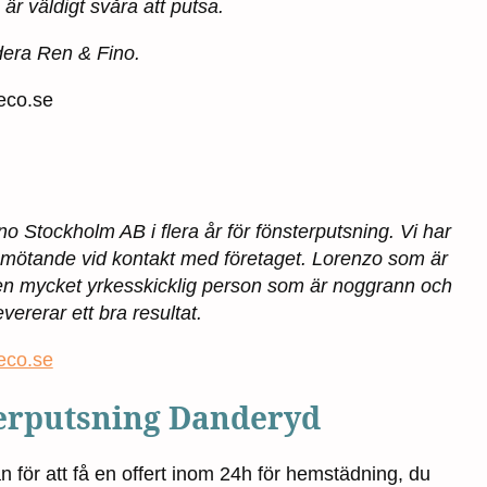
r väldigt svåra att putsa.
era Ren & Fino.
Reco.se
no Stockholm AB i flera år för fönsterputsning. Vi har
vt bemötande vid kontakt med företaget. Lorenzo som är
 en mycket yrkesskicklig person som är noggrann och
evererar ett bra resultat.
eco.se
terputsning Danderyd
an för att få en offert inom 24h för hemstädning, du