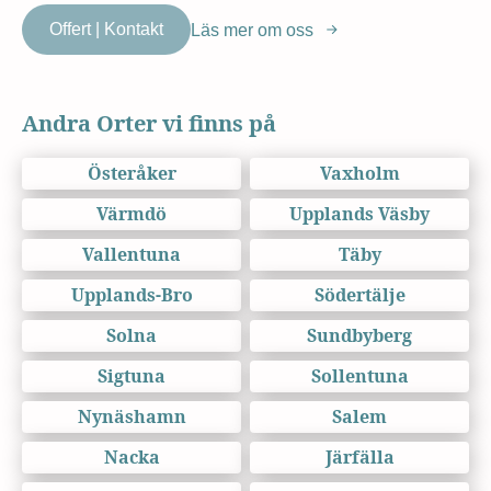
Offert | Kontakt
Läs mer om oss
Andra Orter vi finns på
Österåker
Vaxholm
Värmdö
Upplands Väsby
Vallentuna
Täby
Upplands-Bro
Södertälje
Solna
Sundbyberg
Sigtuna
Sollentuna
Nynäshamn
Salem
Nacka
Järfälla