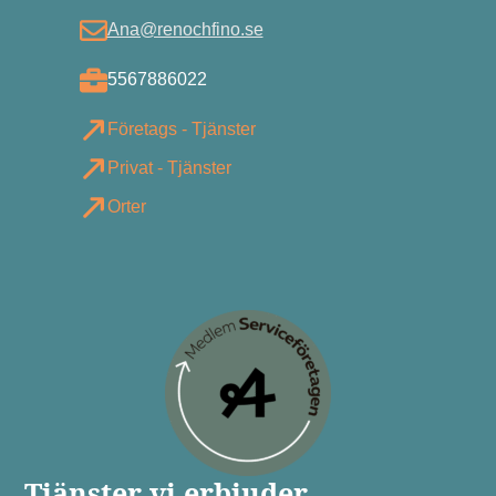
Ana@renochfino.se
5567886022
Företags - Tjänster
Privat - Tjänster
Orter
Tjänster vi erbjuder