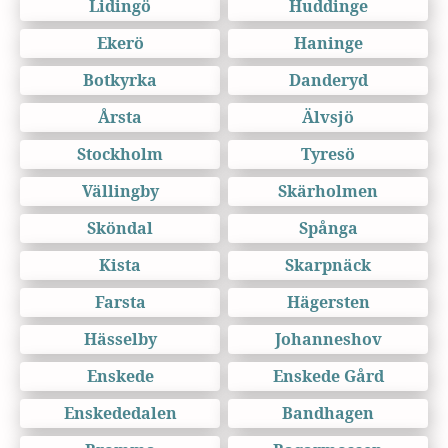
Lidingö
Huddinge
Ekerö
Haninge
Botkyrka
Danderyd
Årsta
Älvsjö
Stockholm
Tyresö
Vällingby
Skärholmen
Sköndal
Spånga
Kista
Skarpnäck
Farsta
Hägersten
Hässelby
Johanneshov
Enskede
Enskede Gård
Enskededalen
Bandhagen