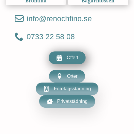
Bromma
Bagarmossen
info@renochfino.se
0733 22 58 08
Offert
Orter
Företagsstädning
Privatstädning