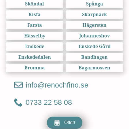
Sköndal
Spånga
Kista
Skarpnäck
Farsta
Hägersten
Hässelby
Johanneshov
Enskede
Enskede Gård
Enskededalen
Bandhagen
Bromma
Bagarmossen
info@renochfino.se
0733 22 58 08
Offert