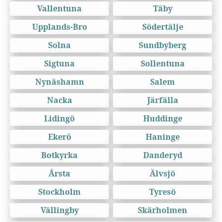
Vallentuna
Täby
Upplands-Bro
Södertälje
Solna
Sundbyberg
Sigtuna
Sollentuna
Nynäshamn
Salem
Nacka
Järfälla
Lidingö
Huddinge
Ekerö
Haninge
Botkyrka
Danderyd
Årsta
Älvsjö
Stockholm
Tyresö
Vällingby
Skärholmen