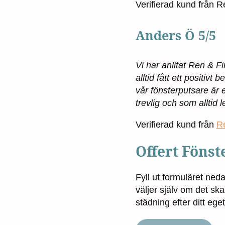
Verifierad kund från 
Anders Ö 5/5
Vi har anlitat Ren & Fi
alltid fått ett positi
vår fönsterputsare är
trevlig och som alltid l
Verifierad kund från
R
Offert Fönst
Fyll ut formuläret ned
väljer själv om det s
städning efter ditt eg