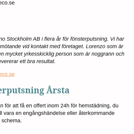
Reco.se
no Stockholm AB i flera år för fönsterputsning. Vi har
vt bemötande vid kontakt med företaget. Lorenzo som är
 en mycket yrkesskicklig person som är noggrann och
evererar ett bra resultat.
eco.se
erputsning Årsta
an för att få en offert inom 24h för hemstädning, du
kall vara en engångshändelse eller återkommande
et schema.