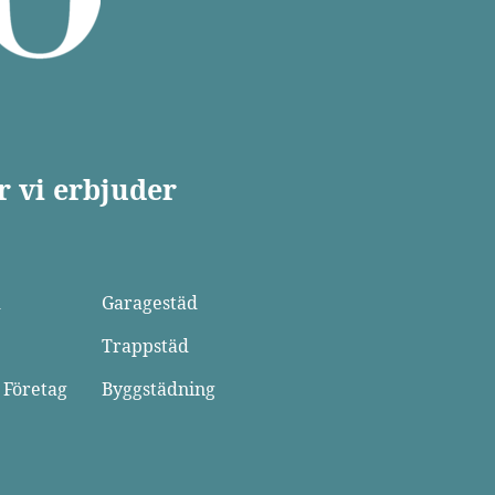
r vi erbjuder
d
Garagestäd
Trappstäd
 Företag
Byggstädning