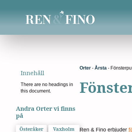
Orter
-
Årsta
-
Fönsterpu
Innehåll
Fönste
There are no headings in
this document.
Andra Orter vi finns
på
Österåker
Vaxholm
Ren & Fino erbjuder
f