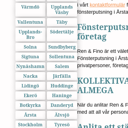
i vårt
kontaktformulär
f
Värmdö
Upplands
Väsby
fönsterputsning i Årsta
Vallentuna
Täby
Fönsterputsn
Upplands-
Södertälje
företag
Bro
Solna
Sundbyberg
Ren & Fino är ett väl
Sigtuna
Sollentuna
Fönsterputsning i Årst
privatpersoner, företa
Nynäshamn
Salem
Nacka
Järfälla
KOLLEKTIV
Lidingö
Huddinge
ALMEGA
Ekerö
Haninge
När du anlitar Ren & F
Botkyrka
Danderyd
med att all vår persona
Årsta
Älvsjö
Stockholm
Tyresö
Anlita ett 