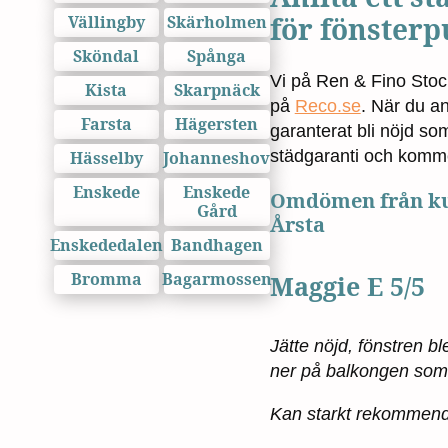
för fönsterp
Vällingby
Skärholmen
Sköndal
Spånga
Vi på Ren & Fino Sto
Kista
Skarpnäck
på
Reco.se
. När du an
Farsta
Hägersten
garanterat bli nöjd so
städgaranti och kommer 
Hässelby
Johanneshov
Enskede
Enskede
Omdömen från kun
Gård
Årsta
Enskededalen
Bandhagen
Bromma
Bagarmossen
Maggie E 5/5
Jätte nöjd, fönstren b
ner på balkongen som ä
Kan starkt rekommend