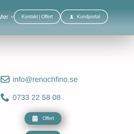
Mer
Kontakt | Offert
Kundportal
info@renochfino.se
0733 22 58 08
Offert