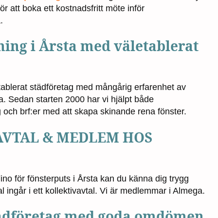
ör att boka ett kostnadsfritt möte inför
.
ing i Årsta med väletablerat
etablerat städföretag med mångårig erfarenhet av
a. Sedan starten 2000 har vi hjälpt både
g och brf:er med att skapa skinande rena fönster.
AVTAL & MEDLEM HOS
ino för fönsterputs i Årsta kan du känna dig trygg
l ingår i ett kollektivavtal. Vi är medlemmar i Almega.
städföretag med goda omdömen