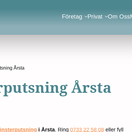
Företag
Privat
Om Oss
tsning Årsta
rputsning Årsta
önsterputsning
i Årsta
. Ring
0733 22 58 08
eller fyll