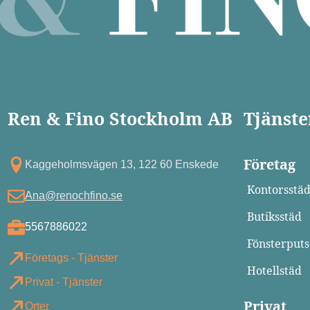
Ren & Fino Stockholm AB
Tjänste
Företag
Kagg eholmsvägen 13, 122 60 Enskede
Kontorsstä
Ana@renochfino.se
Butiksstäd
5567886022
Fönsterputs
Företags - Tjänster
Hotellstäd
Privat - Tjänster
Privat
Orter