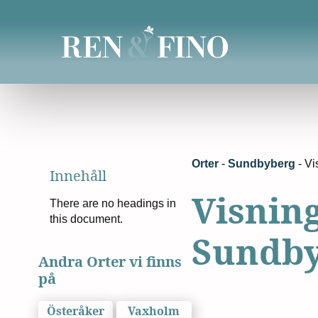
Orter
-
Sundbyberg
-
Vi
Innehåll
Visnin
There are no headings in
this document.
Sundb
Andra Orter vi finns
på
Österåker
Vaxholm