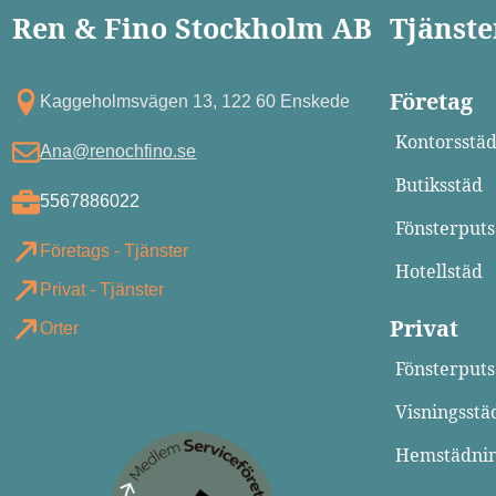
Ren & Fino Stockholm AB
Tjänste
Företag
Kagg eholmsvägen 13, 122 60 Enskede
Kontorsstä
Ana@renochfino.se
Butiksstäd
5567886022
Fönsterputs
Företags - Tjänster
Hotellstäd
Privat - Tjänster
Privat
Orter
Fönsterputs
Visningsstä
Hemstädni