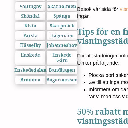
Vällingby
Skärholmen
Besök vår sida för
vis
Sköndal
Spånga
ingår.
Kista
Skarpnäck
Tips för en 
Farsta
Hägersten
visningsstä
Hässelby
Johanneshov
Enskede
Enskede
För att städningen infö
Gård
tänker på följande:
Enskededalen
Bandhagen
Plocka bort saker
Bromma
Bagarmossen
Se till att inga m
Informera om dam
tar vi med oss vi
50% rabatt 
visningsstä