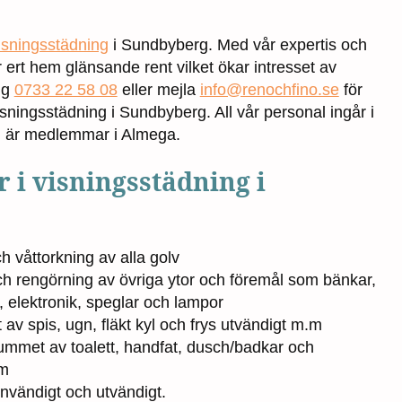
isningsstädning
i Sundbyberg. Med vår expertis och
r ert hem glänsande rent vilket ökar intresset av
ng
0733 22 58 08
eller mejla
info@renochfino.se
för
visningsstädning i Sundbyberg. All vår personal ingår i
 vi är medlemmar i Almega.
r i visningsstädning i
våttorkning av alla golv
 rengörning av övriga ytor och föremål som bänkar,
åp, elektronik, speglar och lampor
 av spis, ugn, fläkt kyl och frys utvändigt m.m
ummet av toalett, handfat, dusch/badkar och
m
nvändigt och utvändigt.