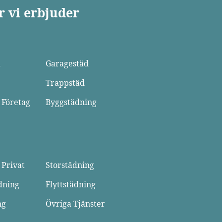
r vi erbjuder
d
Garagestäd
Trappstäd
 Företag
Byggstädning
 Privat
Storstädning
dning
Flyttstädning
ng
Övriga Tjänster