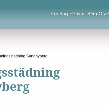
Företag
Privat
Om Oss
sningsstädning Sundbyberg
gsstädning
yberg