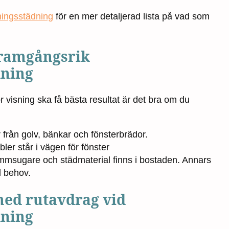
ningsstädning
för en mer detaljerad lista på vad som
framgångsrik
dning
r visning ska få bästa resultat är det bra om du
 från golv, bänkar och fönsterbrädor.
öbler står i vägen för fönster
msugare och städmaterial finns i bostaden. Annars
d behov.
med rutavdrag vid
dning