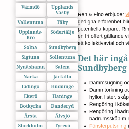
Värmdö
Upplands
Väsby
Ren & Fino erbjuder
v
gedigna erfarenhet bli
Vallentuna
Täby
potentiella köpare. Ri
Upplands-
Södertälje
en fri offert gällande 
Bro
ett kollektivavtal och
Solna
Sundbyberg
Det här ingå
Sigtuna
Sollentuna
Sundbyberg
Nynäshamn
Salem
Nacka
Järfälla
Dammsugning och 
Lidingö
Huddinge
Dammtorkning och
Ekerö
Haninge
hyllor, lister, sk
Rengöring i köket
Botkyrka
Danderyd
Rengöring i badr
Årsta
Älvsjö
badrumsskåp m.
Stockholm
Tyresö
Fönsterputsning
i