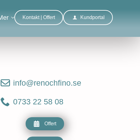
Mer
Kontakt | Offert
Kundportal
info@renochfino.se
0733 22 58 08
Offert