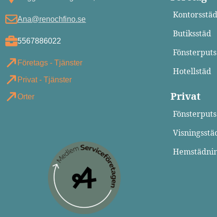
Kontorsstä
Ana@renochfino.se
Butiksstäd
5567886022
Fönsterputs
Företags - Tjänster
Hotellstäd
Privat - Tjänster
Privat
Orter
Fönsterputs
Visningsstä
Hemstädni