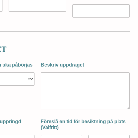
ET
en ska påbörjas
Beskriv uppdraget
i uppringd
Föreslå en tid för besiktning på plats
(Valfritt)