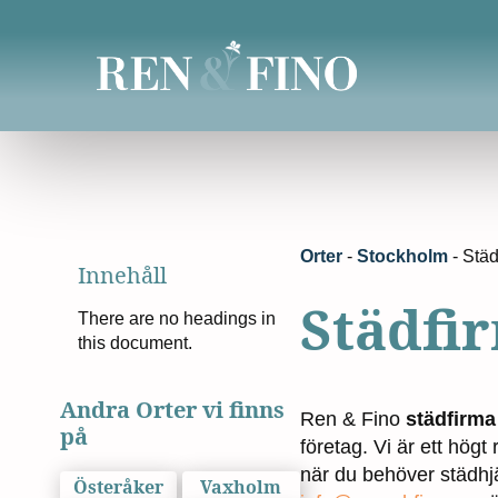
Orter
-
Stockholm
-
Städ
Innehåll
Städfi
There are no headings in
this document.
Andra Orter vi finns
Ren & Fino
städfirma
på
företag. Vi är ett hög
när du behöver städhj
Österåker
Vaxholm