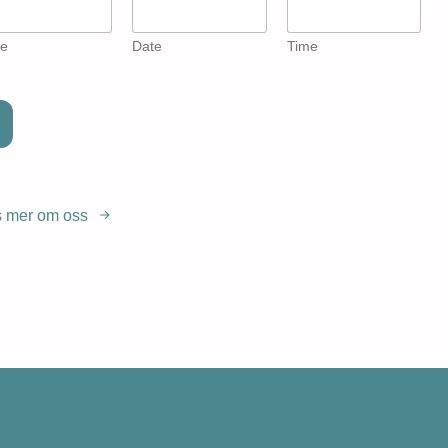
e
Date
Time
 mer om oss