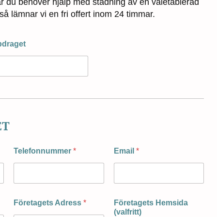
r du behöver hjälp med städning av en väletablerad
så lämnar vi en fri offert inom 24 timmar.
draget
ET
Telefonnummer
*
Email
*
Företagets Adress
*
Företagets Hemsida
(valfritt)