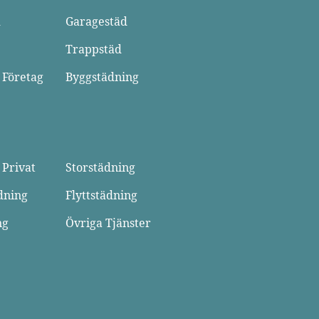
d
Garagestäd
Trappstäd
 Företag
Byggstädning
 Privat
Storstädning
dning
Flyttstädning
ng
Övriga Tjänster