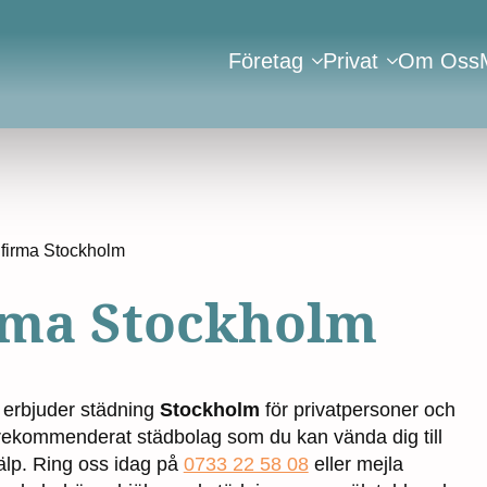
Företag
Privat
Om Oss
firma Stockholm
rma Stockholm
erbjuder städning
Stockholm
för privatpersoner och
t rekommenderat städbolag som du kan vända dig till
älp. Ring oss idag på
0733 22 58 08
eller mejla