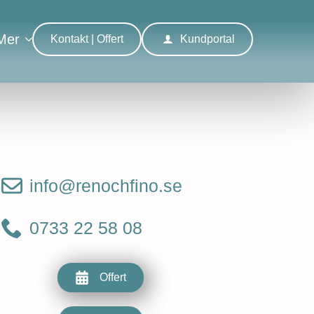
Mer
Kontakt | Offert
Kundportal
info@renochfino.se
0733 22 58 08
Offert