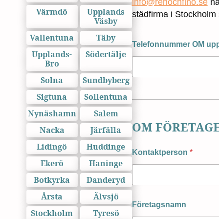
info@renochfino.se
nä
Värmdö
Upplands
städfirma i Stockholm 
Väsby
Vallentuna
Täby
Telefonnummer OM upp
Upplands-
Södertälje
Bro
Solna
Sundbyberg
Sigtuna
Sollentuna
Nynäshamn
Salem
OM FÖRETAG
Nacka
Järfälla
Lidingö
Huddinge
Kontaktperson
*
Ekerö
Haninge
Botkyrka
Danderyd
Årsta
Älvsjö
Företagsnamn
Stockholm
Tyresö