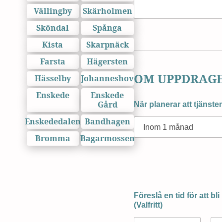
Vällingby
Skärholmen
Sköndal
Spånga
Kista
Skarpnäck
Farsta
Hägersten
OM UPPDRAG
Hässelby
Johanneshov
Enskede
Enskede
Gård
När planerar att tjänst
Enskededalen
Bandhagen
Bromma
Bagarmossen
Föreslå en tid för att bl
(Valfritt)