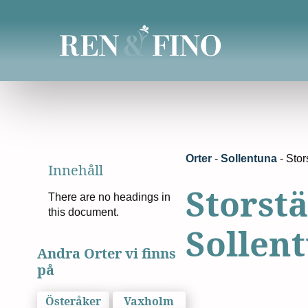
Orter
-
Sollentuna
-
Stor
Innehåll
Storst
There are no headings in
this document.
Sollen
Andra Orter vi finns
på
Österåker
Vaxholm