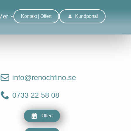
Mer
Kontakt | Offert
Kundportal
info@renochfino.se
0733 22 58 08
Offert