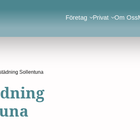
Företag
Privat
Om Oss
städning Sollentuna
ädning
tuna