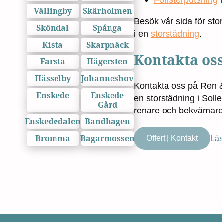
Fönsterputsning
i
Vällingby
Skärholmen
Besök vår sida för sto
Sköndal
Spånga
i en
storstädning
.
Kista
Skarpnäck
Kontakta os
Farsta
Hägersten
Hässelby
Johanneshov
Kontakta oss på Ren & 
Enskede
Enskede
en storstädning i Solle
Gård
renare och bekvämar
Enskededalen
Bandhagen
Bromma
Bagarmossen
Offert | Kontakt
Läs