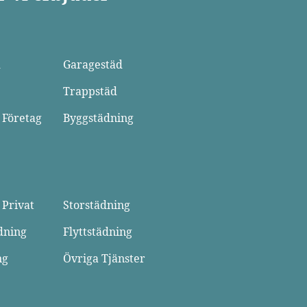
d
Garagestäd
Trappstäd
 Företag
Byggstädning
 Privat
Storstädning
dning
Flyttstädning
ng
Övriga Tjänster