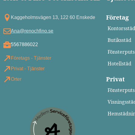
Företag
Kagg eholmsvägen 13, 122 60 Enskede
Kontorsstä
Ana@renochfino.se
Butiksstäd
5567886022
Fönsterputs
Företags - Tjänster
Hotellstäd
Privat - Tjänster
Privat
Orter
Fönsterputs
Visningsstä
Hemstädni