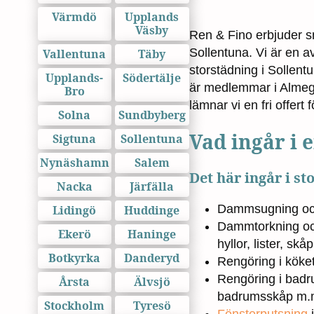
Värmdö
Upplands
Väsby
Ren & Fino erbjuder sm
Sollentuna. Vi är en a
Vallentuna
Täby
storstädning i Sollentun
Upplands-
Södertälje
är medlemmar i Alme
Bro
lämnar vi en fri offert 
Solna
Sundbyberg
Vad ingår i 
Sigtuna
Sollentuna
Nynäshamn
Salem
Det här ingår i s
Nacka
Järfälla
Dammsugning och 
Lidingö
Huddinge
Dammtorkning och
Ekerö
Haninge
hyllor, lister, sk
Botkyrka
Danderyd
Rengöring i köket
Rengöring i badr
Årsta
Älvsjö
badrumsskåp m.
Stockholm
Tyresö