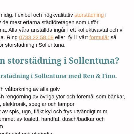
idig, flexibel och högkvalitativ
storstädning
i
v de mest erfarna städföretagen som utför
a. Alla våra anställda ingår i ett kollektivavtal och vi
ga. Ring
0733 22 58 08
eller fyll i vårt
formulär
så
för storstädning i Sollentuna.
en storstädning i Sollentuna?
torstädning i Sollentuna med Ren & Fino.
våttorkning av alla golv
 rengörning av övriga ytor och föremål som bänkar,
åp, elektronik, speglar och lampor
 av spis, ugn, fläkt kyl och frys utvändigt m.m
ummet av toalett, handfat, dusch/badkar och
m