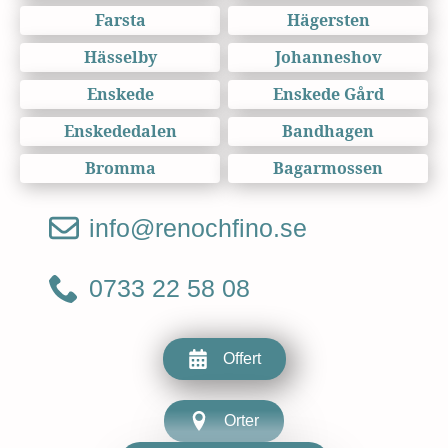
Farsta
Hägersten
Hässelby
Johanneshov
Enskede
Enskede Gård
Enskededalen
Bandhagen
Bromma
Bagarmossen
info@renochfino.se
0733 22 58 08
Offert
Orter