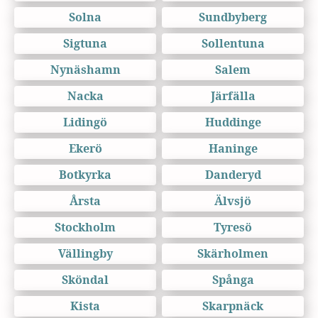
Solna
Sundbyberg
Sigtuna
Sollentuna
Nynäshamn
Salem
Nacka
Järfälla
Lidingö
Huddinge
Ekerö
Haninge
Botkyrka
Danderyd
Årsta
Älvsjö
Stockholm
Tyresö
Vällingby
Skärholmen
Sköndal
Spånga
Kista
Skarpnäck