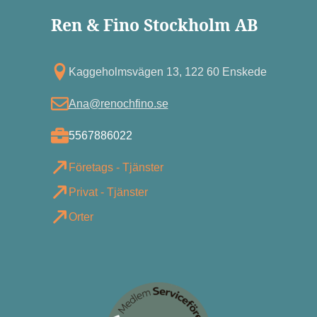
Ren & Fino Stockholm AB
Kagg eholmsvägen 13, 122 60 Enskede
Ana@renochfino.se
5567886022
Företags - Tjänster
Privat - Tjänster
Orter