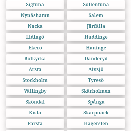
Sigtuna
Sollentuna
Nynäshamn
Salem
Nacka
Järfälla
Lidingö
Huddinge
Ekerö
Haninge
Botkyrka
Danderyd
Årsta
Älvsjö
Stockholm
Tyresö
Vällingby
Skärholmen
Sköndal
Spånga
Kista
Skarpnäck
Farsta
Hägersten