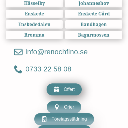
Hässelby
Johanneshov
Enskede
Enskede Gård
Enskededalen
Bandhagen
Bromma
Bagarmossen
info@renochfino.se
0733 22 58 08
Offert
Orter
Företagsstädning