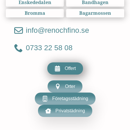
Enskededalen
Bandhagen
Bromma
Bagarmossen
info@renochfino.se
0733 22 58 08
Offert
Orter
Företagsstädning
Privatstädning