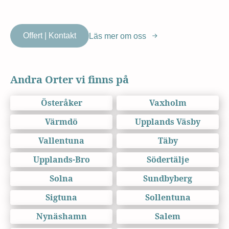
Offert | Kontakt
Läs mer om oss
Andra Orter vi finns på
Österåker
Vaxholm
Värmdö
Upplands Väsby
Vallentuna
Täby
Upplands-Bro
Södertälje
Solna
Sundbyberg
Sigtuna
Sollentuna
Nynäshamn
Salem