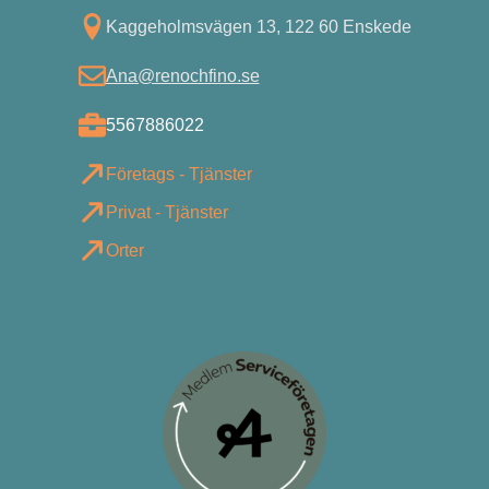
Kagg eholmsvägen 13, 122 60 Enskede
Ana@renochfino.se
5567886022
Företags - Tjänster
Privat - Tjänster
Orter