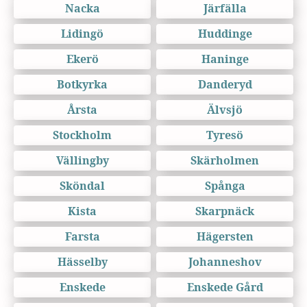
Nacka
Järfälla
Lidingö
Huddinge
Ekerö
Haninge
Botkyrka
Danderyd
Årsta
Älvsjö
Stockholm
Tyresö
Vällingby
Skärholmen
Sköndal
Spånga
Kista
Skarpnäck
Farsta
Hägersten
Hässelby
Johanneshov
Enskede
Enskede Gård