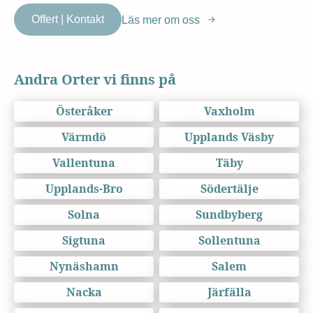
Offert | Kontakt
Läs mer om oss
Andra Orter vi finns på
Österåker
Vaxholm
Värmdö
Upplands Väsby
Vallentuna
Täby
Upplands-Bro
Södertälje
Solna
Sundbyberg
Sigtuna
Sollentuna
Nynäshamn
Salem
Nacka
Järfälla