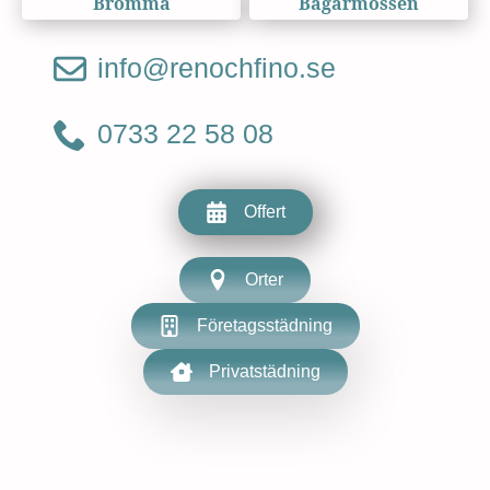
Bromma
Bagarmossen
info@renochfino.se
0733 22 58 08
Offert
Orter
Företagsstädning
Privatstädning