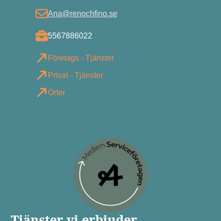
Ana@renochfino.se
5567886022
Företags - Tjänster
Privat - Tjänster
Orter
Tjänster vi erbjuder