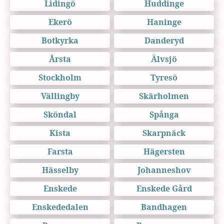
Lidingö
Huddinge
Ekerö
Haninge
Botkyrka
Danderyd
Årsta
Älvsjö
Stockholm
Tyresö
Vällingby
Skärholmen
Sköndal
Spånga
Kista
Skarpnäck
Farsta
Hägersten
Hässelby
Johanneshov
Enskede
Enskede Gård
Enskededalen
Bandhagen