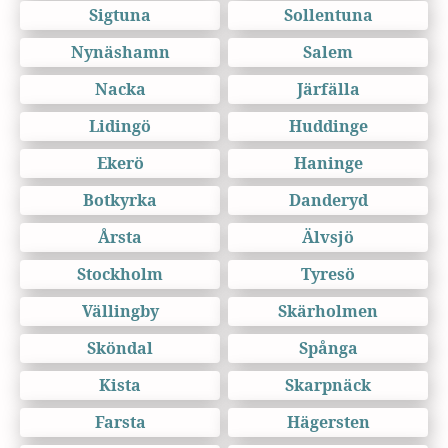
Sigtuna
Sollentuna
Nynäshamn
Salem
Nacka
Järfälla
Lidingö
Huddinge
Ekerö
Haninge
Botkyrka
Danderyd
Årsta
Älvsjö
Stockholm
Tyresö
Vällingby
Skärholmen
Sköndal
Spånga
Kista
Skarpnäck
Farsta
Hägersten