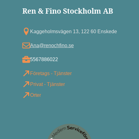
Ren & Fino Stockholm AB
Kagg eholmsvägen 13, 122 60 Enskede
Ana@renochfino.se
5567886022
Företags - Tjänster
Privat - Tjänster
Orter