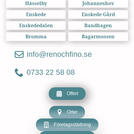
Hässelby
Johanneshov
Enskede
Enskede Gård
Enskededalen
Bandhagen
Bromma
Bagarmossen
info@renochfino.se
0733 22 58 08
Offert
Orter
Företagsstädning