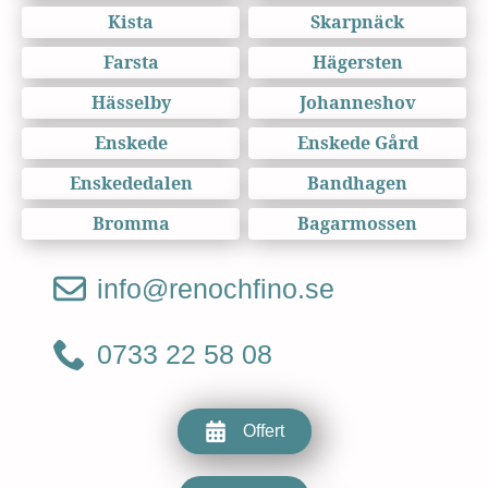
Kista
Skarpnäck
Farsta
Hägersten
Hässelby
Johanneshov
Enskede
Enskede Gård
Enskededalen
Bandhagen
Bromma
Bagarmossen
info@renochfino.se
0733 22 58 08
Offert