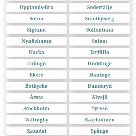
Upplands-Bro
Södertälje
Solna
Sundbyberg
Sigtuna
Sollentuna
Nynäshamn
Salem
Nacka
Järfälla
Lidingö
Huddinge
Ekerö
Haninge
Botkyrka
Danderyd
Årsta
Älvsjö
Stockholm
Tyresö
Vällingby
Skärholmen
Sköndal
Spånga