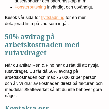
dusch/badkar och badrumsskåp m.m
Fönsterputsning
invändigt och utvändigt.
Besök vår sida för
flyttstädning
för en mer
detaljerad lista på vad som ingår.
50% avdrag på
arbetskostnaden med
rutavdraget
När du anlitar Ren & Fino har du rätt till att nyttja
rutavdraget. Du får då 50% avdrag på
arbetskostnaden och max 75 000 kr per person
och år. Vi drar av kostnaden direkt på fakturan och
meddelar Skatteverket så att du inte behöver göra
något.
Kontakta oss