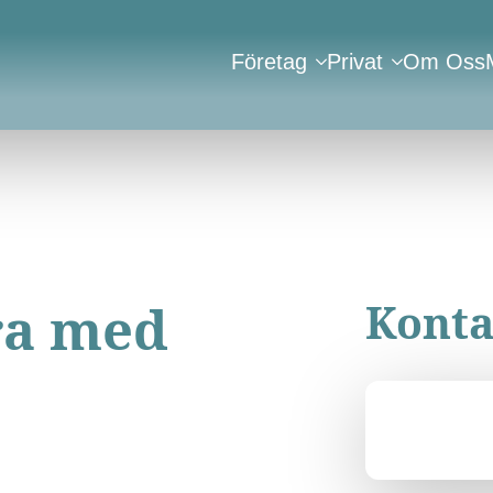
Företag
Privat
Om Oss
öra med
Konta