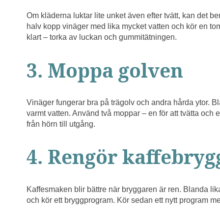
Om kläderna luktar lite unket även efter tvätt, kan det b
halv kopp vinäger med lika mycket vatten och kör en t
klart – torka av luckan och gummitätningen.
3. Moppa golven
Vinäger fungerar bra på trägolv och andra hårda ytor. B
varmt vatten. Använd två moppar – en för att tvätta och en
från hörn till utgång.
4. Rengör kaffebryg
Kaffesmaken blir bättre när bryggaren är ren. Blanda lika
och kör ett bryggprogram. Kör sedan ett nytt program med 