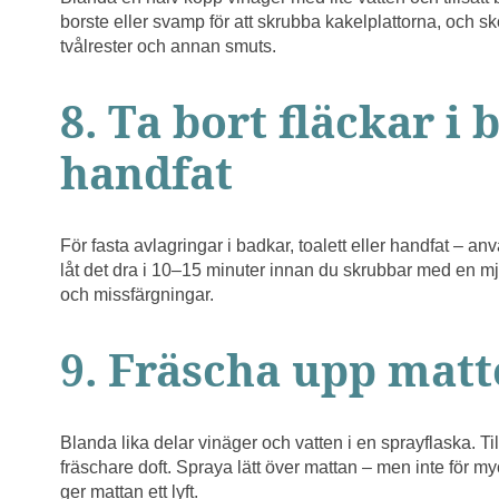
borste eller svamp för att skrubba kakelplattorna, och skö
tvålrester och annan smuts.
8. Ta bort fläckar i
handfat
För fasta avlagringar i badkar, toalett eller handfat – a
låt det dra i 10–15 minuter innan du skrubbar med en mj
och missfärgningar.
9. Fräscha upp matt
Blanda lika delar vinäger och vatten i en sprayflaska. Til
fräschare doft. Spraya lätt över mattan – men inte för myck
ger mattan ett lyft.