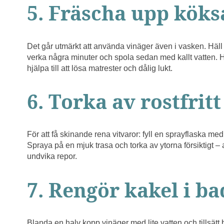
5. Fräscha upp köks
Det går utmärkt att använda vinäger även i vasken. Häll u
verka några minuter och spola sedan med kallt vatten. 
hjälpa till att lösa matrester och dålig lukt.
6. Torka av rostfritt
För att få skinande rena vitvaror: fyll en sprayflaska m
Spraya på en mjuk trasa och torka av ytorna försiktigt – al
undvika repor.
7. Rengör kakel i 
Blanda en halv kopp vinäger med lite vatten och tillsätt b