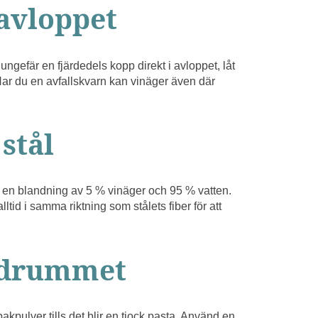
avloppet
ngefär en fjärdedels kopp direkt i avloppet, låt
Har du en avfallskvarn kan vinäger även där
 stål
ed en blandning av 5 % vinäger och 95 % vatten.
ltid i samma riktning som stålets fiber för att
badrummet
akpulver tills det blir en tjock pasta. Använd en