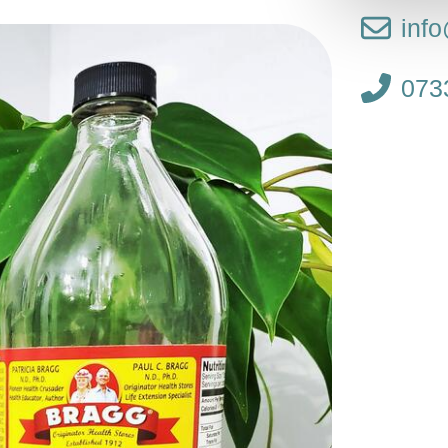
inf
073